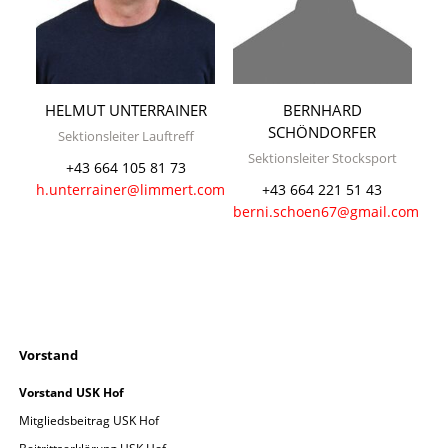
HELMUT UNTERRAINER
BERNHARD
SCHÖNDORFER
Sektionsleiter Lauftreff
Sektionsleiter Stocksport
+43 664 105 81 73
h.unterrainer@limmert.com
+43 664 221 51 43
berni.schoen67@gmail.com
Navigation
Vorstand
überspringen
Vorstand USK Hof
Mitgliedsbeitrag USK Hof