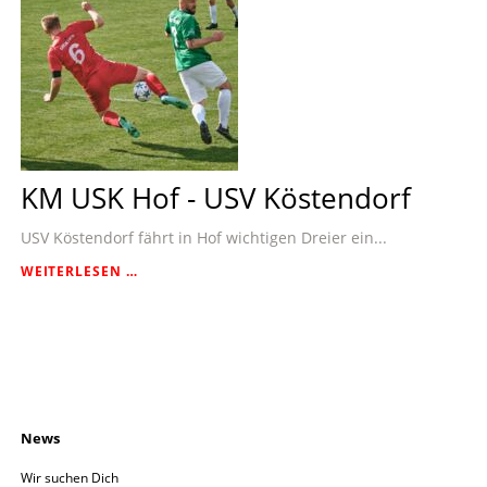
KM USK Hof - USV Köstendorf
USV Köstendorf fährt in Hof wichtigen Dreier ein...
KM
WEITERLESEN …
USK
HOF
-
USV
KÖSTENDORF
Navigation
News
überspringen
Wir suchen Dich