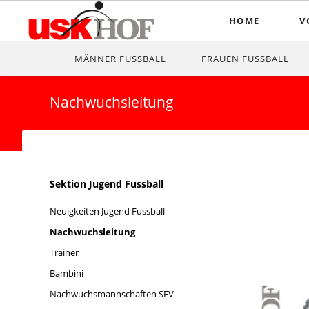
HOME
V
Vo
MÄNNER FUSSBALL
FRAUEN FUSSBALL
Mi
Nachwuchsleitung
Be
D
Ge
Navigation
Sektion Jugend Fussball
Ve
überspringen
Neuigkeiten Jugend Fussball
F
Nachwuchsleitung
Pr
Trainer
Bambini
Nachwuchsmannschaften SFV