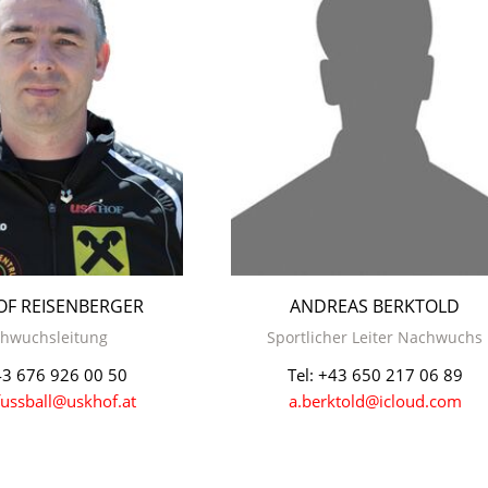
OF REISENBERGER
ANDREAS BERKTOLD
hwuchsleitung
Sportlicher Leiter Nachwuchs
43 676 926 00 50
Tel: +43 650 217 06 89
ussball@uskhof.at
a.berktold@icloud.com